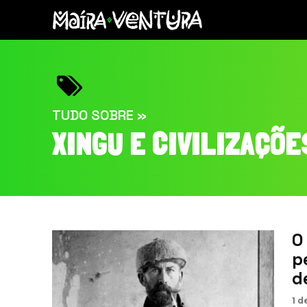
TUDO SOBRE »
XINGU E CIVILIZAÇÕ
O
p
d
1 d