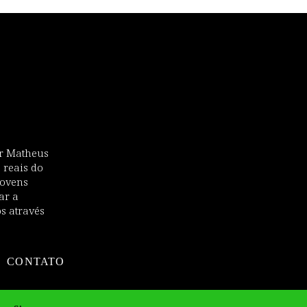
tor Matheus
 reais do
jovens
ar a
os através
CONTATO