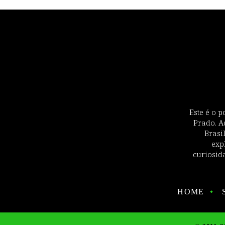
Este é o p
Prado. A
Brasi
exp
curiosida
HOME