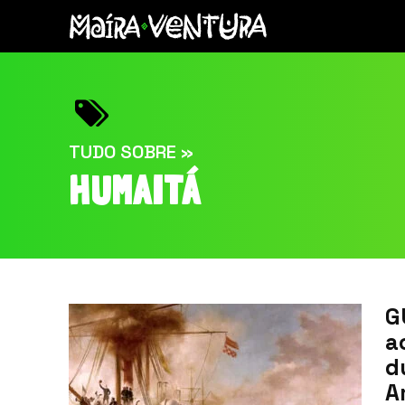
TUDO SOBRE »
HUMAITÁ
G
a
d
A