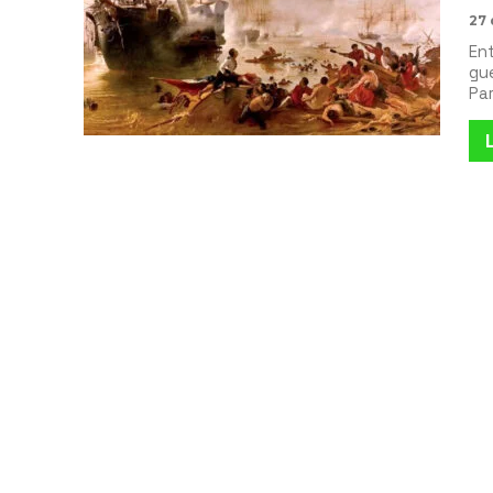
27 
Ent
gue
Pa