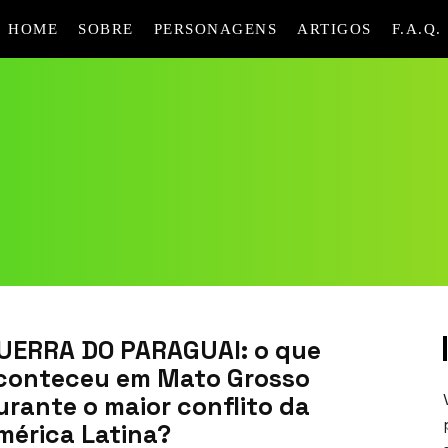
HOME
SOBRE
PERSONAGENS
ARTIGOS
F.A.Q.
UERRA DO PARAGUAI: o que
conteceu em Mato Grosso
urante o maior conflito da
mérica Latina?